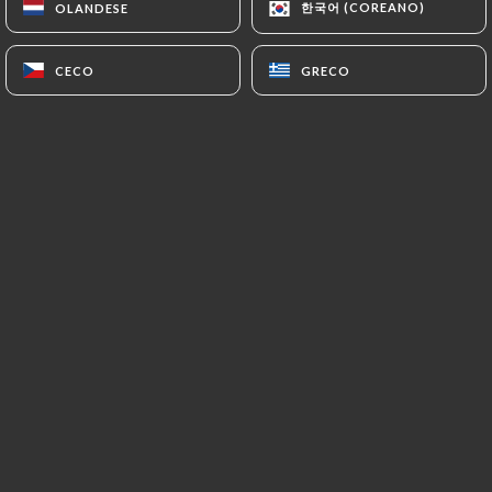
한국어 (COREANO)
한국어 (COREANO)
OLANDESE
OLANDESE
IT
MENU
CECO
CECO
GRECO
GRECO
/
PAGINA INIZIALE
RECENSIONI
Recensioni
3 recensioni su Uniiti
4.3 / 5
Recensioni autentiche e verificate al 100%.