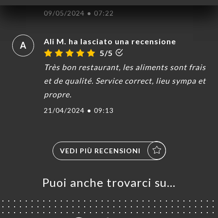
09/05/2024
•
07:22
Ali M. ha lasciato una recensione
A
A
5/5
LE
Très bon restaurant, les aliments sont frais
NOTA
et de qualité. Service correct, lieu sympa et
INA
propre.
ERIA
21/04/2024
•
09:13
SIONE
NU
ATTO
VEDI PIÙ RECENSIONI
Puoi anche trovarci su…